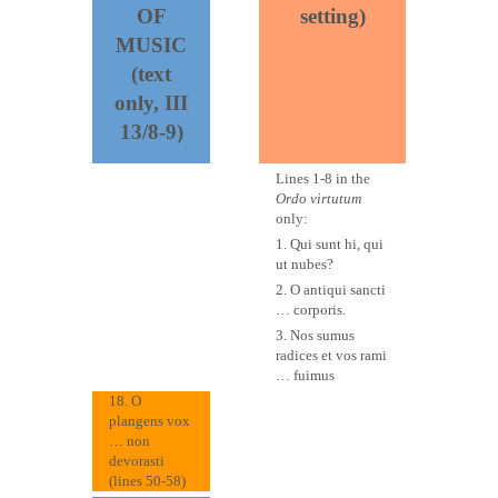
OF
setting)
MUSIC
(text
only, III
13/8-9)
Lines 1-8 in the
Ordo virtutum
only:
1. Qui sunt hi, qui
ut nubes?
2. O antiqui sancti
… corporis.
3. Nos sumus
radices et vos rami
… fuimus
18. O
plangens vox
… non
devorasti
(lines 50-58)