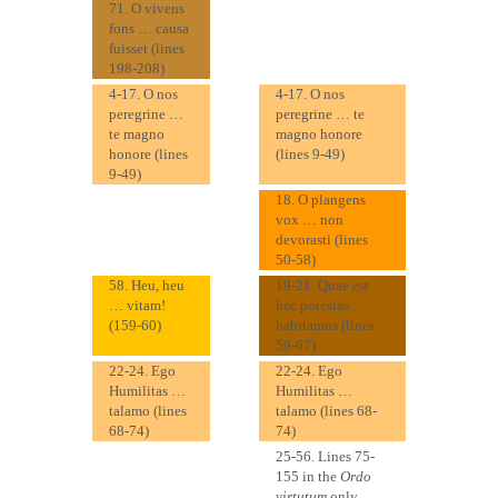
71. O vivens
fons … causa
fuisset (lines
198-208)
4-17. O nos
4-17. O nos
peregrine …
peregrine … te
te magno
magno honore
honore (lines
(lines 9-49)
9-49)
18. O plangens
vox … non
devorasti (lines
50-58)
58. Heu, heu
19-21. Quae est
… vitam!
hec potestas …
(159-60)
habitamus (lines
59-67)
22-24. Ego
22-24. Ego
Humilitas …
Humilitas …
talamo (lines
talamo (lines 68-
68-74)
74)
25-56. Lines 75-
155 in the
Ordo
virtutum
only