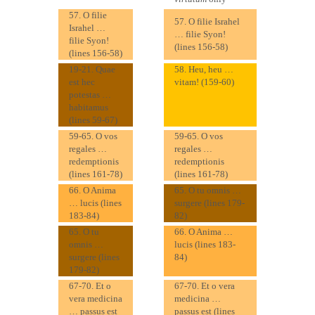
57. O filie
57. O filie Israhel
Israhel …
… filie Syon!
filie Syon!
(lines 156-58)
(lines 156-58)
19-21. Quae
58. Heu, heu …
est hec
vitam! (159-60)
potestas …
habitamus
(lines 59-67)
59-65. O vos
59-65. O vos
regales …
regales …
redemptionis
redemptionis
(lines 161-78)
(lines 161-78)
66. O Anima
65. O tu omnis …
… lucis (lines
surgere (lines 179-
183-84)
82)
65. O tu
66. O Anima …
omnis …
lucis (lines 183-
surgere (lines
84)
179-82)
67-70. Et o
67-70. Et o vera
vera medicina
medicina …
… passus est
passus est (lines