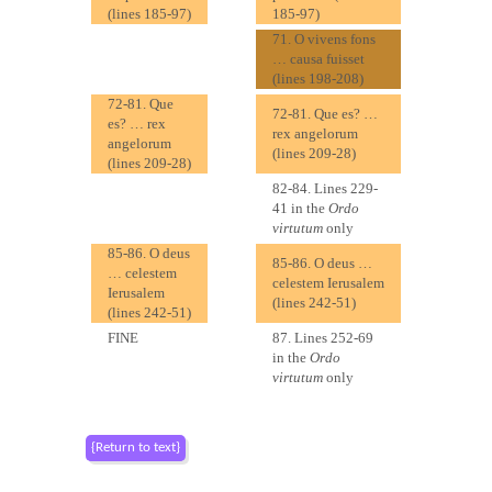
(lines 185-97)
185-97)
71. O vivens fons
… causa fuisset
(lines 198-208)
72-81. Que
72-81. Que es? …
es? … rex
rex angelorum
angelorum
(lines 209-28)
(lines 209-28)
82-84. Lines 229-
41 in the
Ordo
virtutum
only
85-86. O deus
85-86. O deus …
… celestem
celestem Ierusalem
Ierusalem
(lines 242-51)
(lines 242-51)
FINE
87. Lines 252-69
in the
Ordo
virtutum
only
{Return to text}