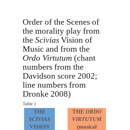
Order of the Scenes of
the morality play from
the
Scivias
Vision of
Music and from the
Ordo Virtutum
(chant
numbers from the
Davidson score 2002;
line numbers from
Dronke 2008)
Table 1
THE
THE
ORDO
SCIVIAS
VIRTUTUM
VISION
(musical